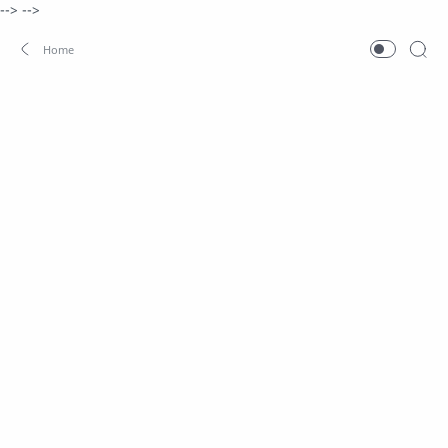
-->
-->